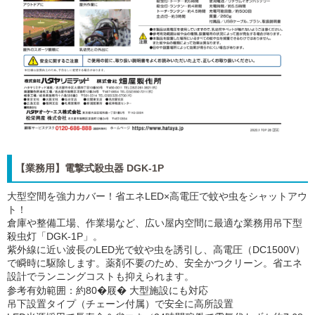
【業務用】電撃式殺虫器 DGK-1P
大型空間を強力カバー！省エネLED×高電圧で蚊や虫をシャットアウ
ト！
倉庫や整備工場、作業場など、広い屋内空間に最適な業務用吊下型
殺虫灯「DGK-1P」。
紫外線に近い波長のLED光で蚊や虫を誘引し、高電圧（DC1500V）
で瞬時に駆除します。薬剤不要のため、安全かつクリーン。省エネ
設計でランニングコストも抑えられます。
参考有効範囲：約80�屐� 大型施設にも対応
吊下設置タイプ（チェーン付属）で安全に高所設置