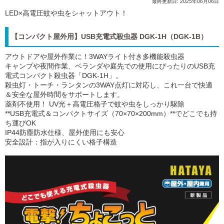
最終更新日: 2025年06月06日
LED×高電圧蚊や虫をシャットアウト！
【コンパクト屋外用】USB充電式殺虫器 DGK-1H（DGK-1B）
アウトドアや屋外作業に！3WAYライト付き多機能殺虫器
キャンプや夜間作業、ベランダや庭先での使用にぴったりのUSB充
電式コンパクト殺虫器「DGK-1H」。
殺虫灯・トーチ・ランタンの3WAY点灯に対応し、これ一台で快適
＆安全な屋外時間をサポートします。
薬剤不使用！ UV光＋高電圧格子で蚊や虫をしっかり駆除
**USB充電式＆コンパクトサイズ（70×70×200mm）**でどこでも持
ち運びOK
IP44防塵防水仕様、屋外使用にも安心
安全設計：指が入りにくい格子構造