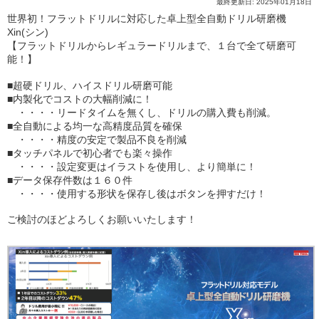
最終更新日: 2025年01月18日
世界初！フラットドリルに対応した卓上型全自動ドリル研磨機
Xin(シン)
【フラットドリルからレギュラードリルまで、１台で全て研磨可
能！】
■超硬ドリル、ハイスドリル研磨可能
■内製化でコストの大幅削減に！
・・・・リードタイムを無くし、ドリルの購入費も削減。
■全自動による均一な高精度品質を確保
・・・・精度の安定で製品不良を削減
■タッチパネルで初心者でも楽々操作
・・・・設定変更はイラストを使用し、より簡単に！
■データ保存件数は１６０件
・・・・使用する形状を保存し後はボタンを押すだけ！
ご検討のほどよろしくお願いいたします！